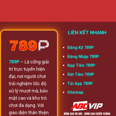
Định
Thủ
Kèo
Thuật
Barcelona
Dự
Vs
Đoán
Espanyol
Cực
4/1
Chuẩn
3h00
Cực
Chuẩn
LIÊN KẾT NHANH
Đăng Ký 789P
Đăng Nhập 789P
789P
– Là cổng giải
Nạp Tiền 789P
trí trực tuyến hiện
Rút Tiền 789P
đại, nơi người chơi
trải nghiệm tốc độ
Tải App 789P
xử lý mượt mà, bảo
Sitemap
mật cao và kho trò
chơi đa dạng. Với
giao diện thân thiện