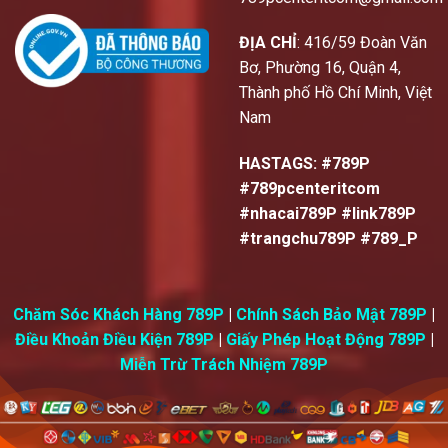
ĐỊA CHỈ
: 416/59 Đoàn Văn
Bơ, Phường 16, Quận 4,
Thành phố Hồ Chí Minh, Việt
Nam
HASTAGS: #789P
#789pcenteritcom
#nhacai789P #link789P
#trangchu789P #789_P
Chăm Sóc Khách Hàng 789P
|
Chính Sách Bảo Mật 789P
|
Điều Khoản Điều Kiện 789P
|
Giấy Phép Hoạt Động 789P
|
Miễn Trừ Trách Nhiệm 789P