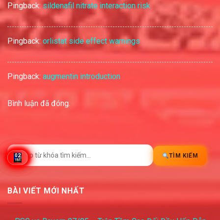
Pingback:
sildenafil nitrate interaction risk
Pingback:
orlistat side effect warnings
Pingback:
augmentin introduction
Bình luận đã đóng.
TÌM KIẾM
26
26
16
11
02
02
Th4
Th4
Th4
Th1
Th1
Th1
BÀI VIẾT MỚI NHẤT