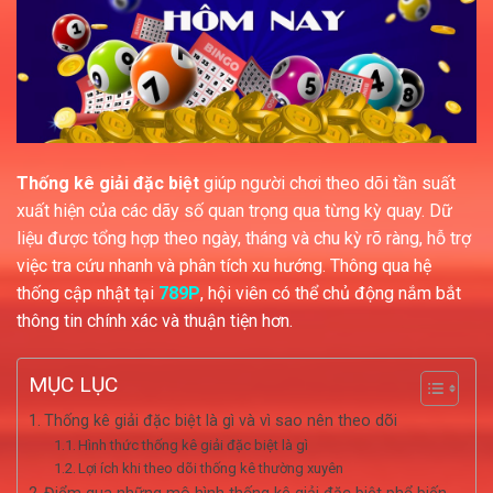
Thống kê giải đặc biệt
giúp người chơi theo dõi tần suất
xuất hiện của các dãy số quan trọng qua từng kỳ quay. Dữ
liệu được tổng hợp theo ngày, tháng và chu kỳ rõ ràng, hỗ trợ
việc tra cứu nhanh và phân tích xu hướng. Thông qua hệ
thống cập nhật tại
789P
, hội viên có thể chủ động nắm bắt
thông tin chính xác và thuận tiện hơn.
MỤC LỤC
Thống kê giải đặc biệt là gì và vì sao nên theo dõi
Hình thức thống kê giải đặc biệt là gì
Lợi ích khi theo dõi thống kê thường xuyên