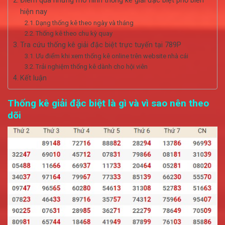
Điểm qua những mô hình thống kê giải đặc biệt phổ biến
hiện nay
Dạng thống kê theo ngày và tháng
Thống kê theo chu kỳ quay
Tra cứu thống kê giải đặc biệt trực tuyến tại 789P
Ưu điểm khi xem thống kê online trên website nhà cái
Trải nghiệm thống kê dành cho hội viên
Kết luận
Thống kê giải đặc biệt là gì và vì sao nên theo
dõi