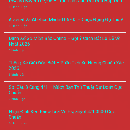
PSG vs Bayern 07/05 – Trận Tầm Cao Đối Đầu Hấp Dẫn
ở
10 bình luận
PSG
vs
Bayern
Arsenal Vs Atlético Madrid 06/05 – Cuộc Đụng Độ Thú Vị
07/05
–
ở
10 bình luận
Trận
Arsenal
Tầm
Vs
Cao
Atlético
Đánh Xổ Số Miền Bắc Online – Gợi Ý Cách Bắt Lô Dễ Về
Đối
Madrid
Nhất 2026
Đầu
06/05
Hấp
–
ở
6 bình luận
Dẫn
Cuộc
Đánh
Đụng
Xổ
Độ
Số
Thống Kê Giải Đặc Biệt – Phân Tích Xu Hướng Chuẩn Xác
Thú
Miền
Vị
2026
Bắc
Online
ở
6 bình luận
–
Thống
Gợi
Kê
Ý
Giải
Soi Cầu 3 Càng 4/1 – Mách Bạn Thủ Thuật Dự Đoán Cực
Cách
Đặc
Bắt
Chuẩn
Biệt
Lô
–
ở
7 bình luận
Dễ
Phân
Soi
Về
Tích
Cầu
Nhất
Xu
3
2026
Nhận Định Kèo Barcelona Vs Espanyol 4/1 3h00 Cực
Hướng
Càng
Chuẩn
Chuẩn
4/1
Xác
–
ở
10 bình luận
2026
Mách
Nhận
Bạn