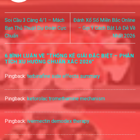
Soi Cầu 3 Càng 4/1 – Mách
Đánh Xổ Số Miền Bắc Online
Bạn Thủ Thuật Dự Đoán Cực
– Gợi Ý Cách Bắt Lô Dễ Về
Chuẩn
Nhất 2026
6 BÌNH LUẬN VỀ “
THỐNG KÊ GIẢI ĐẶC BIỆT – PHÂN
TÍCH XU HƯỚNG CHUẨN XÁC 2026
”
Pingback:
terbinafine side effects summary
Pingback:
ketorolac tromethamine mechanism
Pingback:
ivermectin demodex therapy