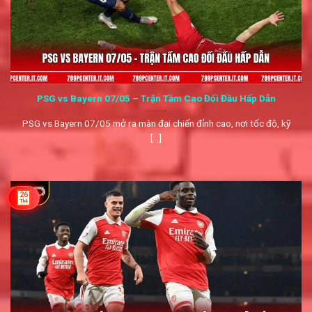
PSG vs Bayern 07/05 – Trận Tầm Cao Đối Đầu Hấp Dẫn
PSG vs Bayern 07/05 mở ra màn đại chiến đỉnh cao, nơi tốc độ, kỹ
[...]
26
Th4