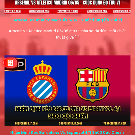
Arsenal Vs Atlético Madrid 06/05 – Cuộc Đụng Độ Thú Vị
Arsenal vs Atlético Madrid 06/05 mở ra màn so tài đậm chất chiến
thuật giữa [...]
02
Th1
Nhận Định Kèo Barcelona Vs Espanyol 4/1 3h00 Cực Chuẩn