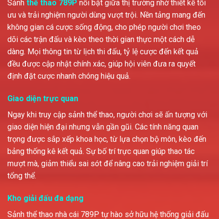
Sảnh
thể thao 789P
nổi bật giữa thị trường nhờ thiết kế tối
ưu và trải nghiệm người dùng vượt trội. Nền tảng mang đến
không gian cá cược sống động, cho phép người chơi theo
dõi các trận đấu và kèo theo thời gian thực một cách dễ
dàng. Mọi thông tin từ lịch thi đấu, tỷ lệ cược đến kết quả
đều được cập nhật chính xác, giúp hội viên đưa ra quyết
định đặt cược nhanh chóng hiệu quả.
Giao diện trực quan
Ngay khi truy cập sảnh thể thao, người chơi sẽ ấn tượng với
giao diện hiện đại nhưng vẫn gần gũi. Các tính năng quan
trọng được sắp xếp khoa học, từ lựa chọn bộ môn, kèo đến
bảng thống kê kết quả. Sự bố trí trực quan giúp thao tác
mượt mà, giảm thiểu sai sót để nâng cao trải nghiệm giải trí
tổng thể.
Kho giải đấu đa dạng
Sảnh thể thao nhà cái 789P tự hào sở hữu hệ thống giải đấu