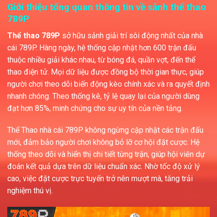
Giới thiệu tổng quan thông tin về sảnh thể thao
789P
Thể thao 789P
sở hữu sảnh giải trí sôi động nhất của nhà
cái 789P. Hàng ngày, hệ thống cập nhật hơn 600 trận đấu
thuộc nhiều giải khác nhau, từ bóng đá, quần vợt, đến thể
thao điện tử. Mọi dữ liệu được đồng bộ thời gian thực, giúp
người chơi theo dõi biến động kèo chính xác và ra quyết định
nhanh chóng. Theo thống kê, tỷ lệ quay lại của người dùng
đạt hơn 85%, minh chứng cho sự uy tín của nền tảng.
Thể Thao nhà cái 789P không ngừng cập nhật các trận đấu
mới, đảm bảo người chơi không bỏ lỡ cơ hội đặt cược. Hệ
thống theo dõi và hiển thị chi tiết từng trận, giúp hội viên dự
đoán kết quả dựa trên dữ liệu chuẩn xác. Nhờ tốc độ xử lý
cao, việc đặt cược trực tuyến trở nên mượt mà, tăng trải
nghiệm thú vị.