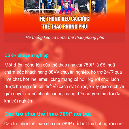
Hệ thống kèo cá cược thể thao phong phú
CSKH chuyên nghiệp
Một điểm cộng lớn của thể thao nhà cái 789P là đội ngũ
chăm sóc khách hàng 88VV chuyên nghiệp, hỗ trợ 24/7 qua
live chat, hotline, email cùng mạng xã hội. Người chơi luôn
được hướng dẫn chi tiết về cách đặt cược, xử lý giao dịch và
giải quyết sự cố nhanh chóng, mang đến sự yên tâm tối đa
khi trải nghiệm.
Các trò chơi thể thao 789P nổi bật
Các trò chơi thể thao nhà cái 789P nổi bật thu hút người chơi