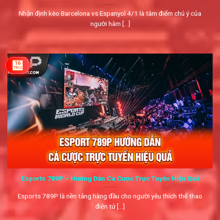
Nhận định kèo Barcelona vs Espanyol 4/1 là tâm điểm chú ý của
người hâm [...]
16
Th12
Esports 789P – Hướng Dẫn Cá Cược Trực Tuyến Hiệu Quả
Esports 789P là nền tảng hàng đầu cho người yêu thích thể thao
điện tử [...]