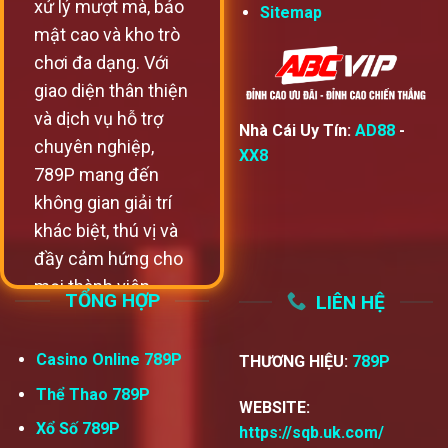
xử lý mượt mà, bảo
Sitemap
mật cao và kho trò
chơi đa dạng. Với
giao diện thân thiện
và dịch vụ hỗ trợ
Nhà Cái Uy Tín:
AD88
-
chuyên nghiệp,
XX8
789P mang đến
không gian giải trí
khác biệt, thú vị và
đầy cảm hứng cho
mọi thành viên.
TỔNG HỢP
LIÊN HỆ
WEBSITE:
https://sqb.uk.com/
Casino Online 789P
THƯƠNG HIỆU:
789P
Thể Thao 789P
WEBSITE:
Xổ Số 789P
https://sqb.uk.com/