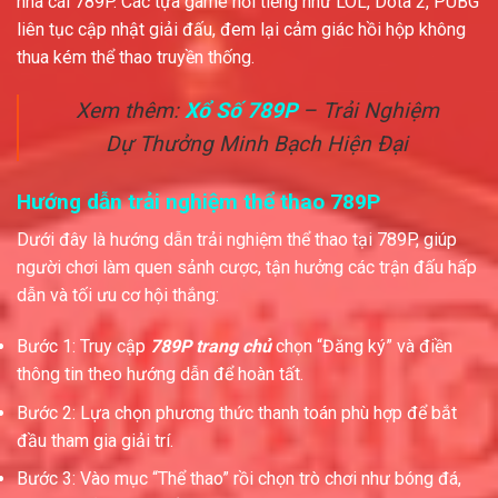
nhà cái 789P. Các tựa game nổi tiếng như LOL, Dota 2, PUBG
liên tục cập nhật giải đấu, đem lại cảm giác hồi hộp không
thua kém thể thao truyền thống.
Xem thêm:
Xổ Số 789P
– Trải Nghiệm
Dự Thưởng Minh Bạch Hiện Đại
Hướng dẫn trải nghiệm thể thao 789P
Dưới đây là hướng dẫn trải nghiệm thể thao tại 789P, giúp
người chơi làm quen sảnh cược, tận hưởng các trận đấu hấp
dẫn và tối ưu cơ hội thắng:
Bước 1: Truy cập
789P trang chủ
chọn “Đăng ký” và điền
thông tin theo hướng dẫn để hoàn tất.
Bước 2: Lựa chọn phương thức thanh toán phù hợp để bắt
đầu tham gia giải trí.
Bước 3: Vào mục “Thể thao” rồi chọn trò chơi như bóng đá,