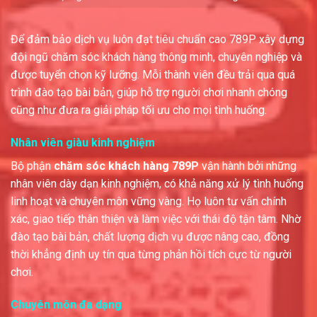
Để đảm bảo dịch vụ luôn đạt tiêu chuẩn cao 789P xây dựng
đội ngũ chăm sóc khách hàng thông minh, chuyên nghiệp và
được tuyển chọn kỹ lưỡng. Mỗi thành viên đều trải qua quá
trình đào tạo bài bản, giúp hỗ trợ người chơi nhanh chóng
cũng như đưa ra giải pháp tối ưu cho mọi tình huống.
Nhân viên giàu kinh nghiệm
Bộ phận
chăm sóc khách hàng 789P
vận hành bởi những
nhân viên dày dạn kinh nghiệm, có khả năng xử lý tình huống
linh hoạt và chuyên môn vững vàng. Họ luôn tư vấn chính
xác, giao tiếp thân thiện và làm việc với thái độ tận tâm. Nhờ
đào tạo bài bản, chất lượng dịch vụ được nâng cao, đồng
thời khẳng định uy tín qua từng phản hồi tích cực từ người
chơi.
Chuyên môn đa dạng