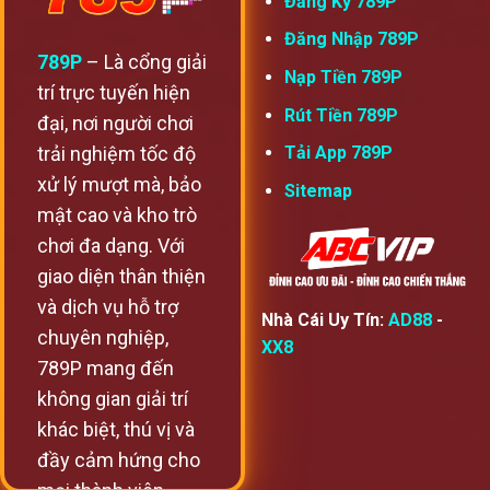
Đăng Ký 789P
Đăng Nhập 789P
789P
– Là cổng giải
Nạp Tiền 789P
trí trực tuyến hiện
Rút Tiền 789P
đại, nơi người chơi
trải nghiệm tốc độ
Tải App 789P
xử lý mượt mà, bảo
Sitemap
mật cao và kho trò
chơi đa dạng. Với
giao diện thân thiện
và dịch vụ hỗ trợ
Nhà Cái Uy Tín:
AD88
-
chuyên nghiệp,
XX8
789P mang đến
không gian giải trí
khác biệt, thú vị và
đầy cảm hứng cho