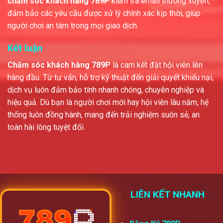
ch
ăm sóc khách hàng 789P
kiểm tra email thường xuyên,
đảm bảo các yêu cầu được xử lý chính xác kịp thời, giúp
người chơi an tâm trong mọi giao dịch.
Kết luận
Chăm sóc khách hàng 789P
là cam kết đặt hội viên lên
hàng đầu. Từ tư vấn, hỗ trợ kỹ thuật đến giải quyết khiếu nại,
dịch vụ luôn đảm bảo tính nhanh chóng, chuyên nghiệp và
hiệu quả. Dù bạn là người chơi mới hay hội viên lâu năm, hệ
thống luôn đồng hành, mang đến trải nghiệm suôn sẻ, an
toàn hài lòng tuyệt đối.
LIÊN KẾT NHANH